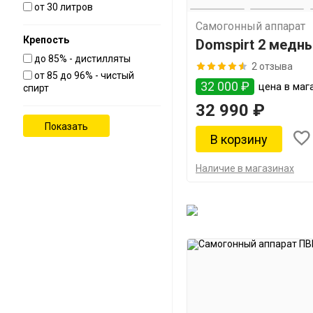
от 30 литров
Самогонный аппарат
Крепость
Domspirt 2 медны
до 85% - дистилляты
2 отзыва
от 85 до 96% - чистый
32 000 ₽
цена в мага
спирт
32 990 ₽
Наличие в магазинах