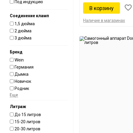
Под индукцию
Соединение кламп
Наличие в магазинах
1,5 дюйма
2 дюйма
3 дюйма
Бренд
Wein
Германия
Дымка
Новичок
Родник
Еще
Литраж
До 15 литров
15-20 литров
20-30 литров