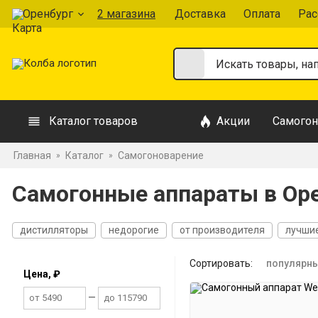
Оренбург
2 магазина
Доставка
Оплата
Рас
Каталог товаров
Акции
Самогон
Главная
Каталог
Самогоноварение
»
»
Самогонные аппараты в Ор
дистилляторы
недорогие
от производителя
лучши
На 2 дюйма
На 3 дюйма
Двойной перегонки
37 лит
Сортировать:
популярн
Цена, ₽
—