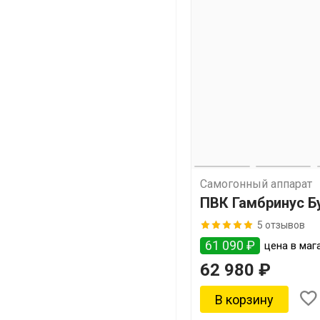
Самогонный аппарат
ПВК Гамбринус Б
5 отзывов
61 090 ₽
цена в мага
62 980 ₽