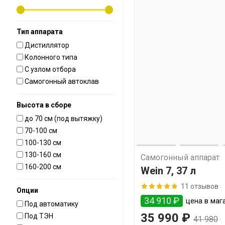
Тип аппарата
Дистиллятор
Колонного типа
С узлом отбора
Самогонный автоклав
Высота в сборе
до 70 см (под вытяжку)
70-100 см
100-130 см
130-160 см
Самогонный аппарат
160-200 см
Wein 7, 37 л
11 отзывов
Опции
34 910 ₽
цена в мага
Под автоматику
35 990 ₽
Под ТЭН
41 980