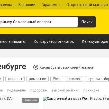
срочка
Вакансии
Гарантия +
Открыть свой магазин
ные аппараты
Конструктор этикеток
Калькуляторы
енбурге
Как выбрать самогонный аппарат
е
колонны
домашние
Wein
Luxstahl
с узлом отбо
ров
20 литров
30 литров
Проточные
Автоматически
ые
подешевле
подороже
высокий рейтинг
по скидке
Новинка