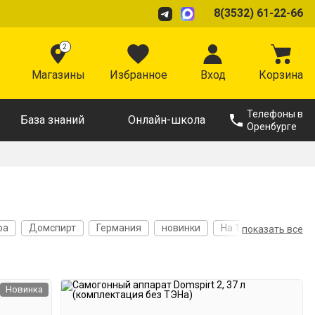
8(3532) 61-22-66
2
Магазины
Избранное
Вход
Корзина
Телефоны в
База знаний
Онлайн-школа
Оренбурге
ра
Домспирт
Германия
новинки
На 1,5 дюйма
показать все
е
Из стали AISI 304
Толщина дна 5 мм
Новинка