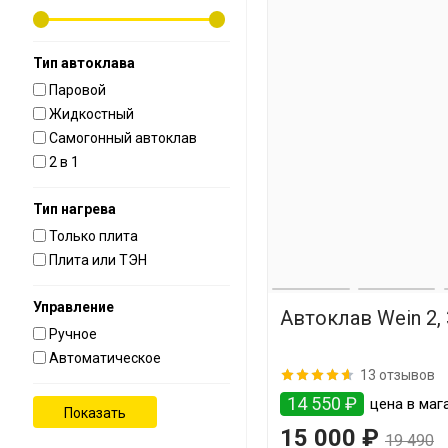
Тип автоклава
Паровой
Жидкостный
Самогонный автоклав
2 в 1
Тип нагрева
Только плита
Плита или ТЭН
Управление
Автоклав Wein 2,
Ручное
Автоматическое
13 отзывов
14 550 ₽
цена в мага
15 000 ₽
19 490