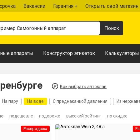
срочка
Вакансии
Гарантия +
Открыть свой магазин
ные аппараты
Конструктор этикеток
Калькуляторы
ренбурге
Как выбрать автоклав
На пару
На воде
С преднакачкой давления
Из нержав
ые
подешевле
подороже
высокий рейтинг
по скидке
Распродажа
Ра