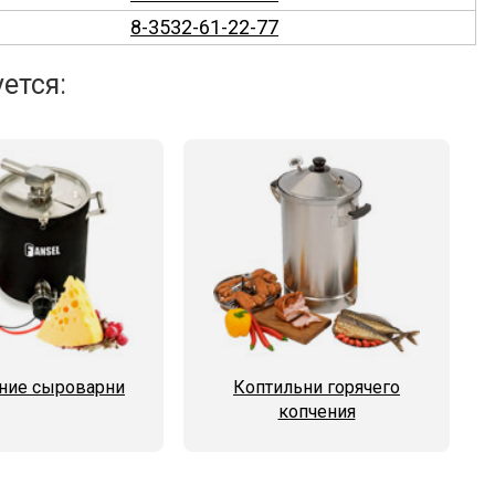
8-3532-61-22-77
ется:
ие сыроварни
Коптильни горячего
копчения