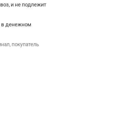
воз, и не подлежит
а в денежном
нал, покупатель
, а в случае потери
в наших магазинах и
им акциям — не