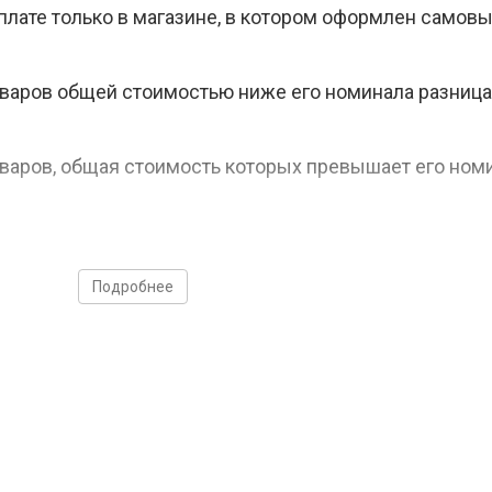
лате только в магазине, в котором оформлен самовы
варов общей стоимостью ниже его номинала разниц
варов, общая стоимость которых превышает его номи
продаже, возврату или обмену на денежные средства
Подробнее
товаров с использованием подарочных сертификатов 
на только за его номинал в рублях, скидки по текущ