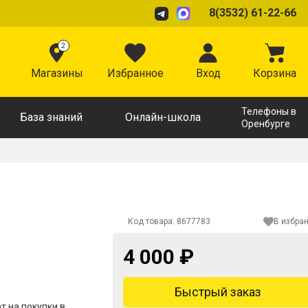
8(3532) 61-22-66
2
Магазины
Избранное
Вход
Корзина
Телефоны в
База знаний
Онлайн-школа
Оренбурге
Код товара:
8677783
В избра
4 000 ₽
Быстрый заказ
 на покупки в