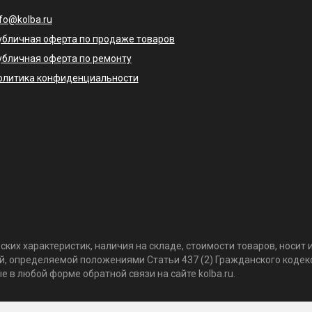
nfo@kolba.ru
убличная оферта по продаже товаров
убличная оферта по ремонту
олитика конфиденциальности
ких характеристик, наличия на складе, стоимости товаров, носи
той, определяемой положениями Статьи 437 (2) Гражданского коде
 в любой форме обратной связи на сайте kolba.ru.