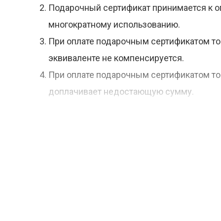
Подарочный сертификат принимается к оп
многократному использованию.
При оплате подарочным сертификатом то
эквиваленте не компенсируется.
При оплате подарочным сертификатом то
доплачивает недостающую сумму.
Подарочный сертификат не подлежит пере
не восстанавливается.
Полная информация о правилах продажи 
по телефону 8-800-222-80-11.
Покупка подарочного сертификата возмож
учитываются.