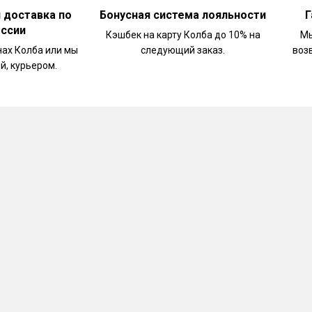
и доставка по
Бонусная система лояльности
Г
оссии
Кэшбек на карту Колба до 10% на
Мы
нах Колба или мы
следующий заказ.
воз
й, курьером.