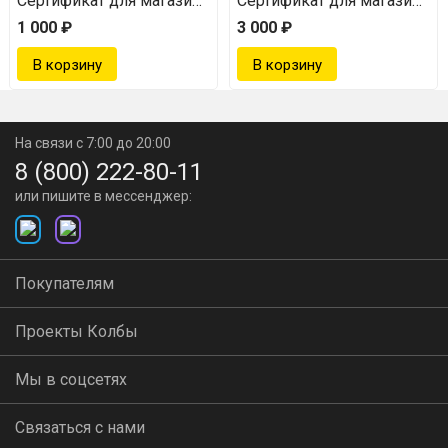
Колба на 5000 рублей
Сертификат для магазина Колба на 1000 рублей
Сертификат для магазина К
Покупка подарочного сертификата возможна
1 000 ₽
3 000 ₽
только за его номинал в рублях, скидки по
текущим акциям — не учитываются.
На связи с 7:00 до 20:00
8 (800) 222-80-11
или пишите в мессенджер:
Покупателям
Проекты Колбы
Мы в соцсетях
Связаться с нами