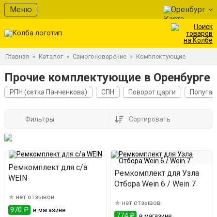
Меню
Оренбург
Главная
Каталог
Самогоноварение
Комплектующие
»
»
»
Прочие комплектующие в Оренбурге
РПН (сетка Панченкова)
СПН
Поворот царги
Попугай
Фильтры
Сортировать
Ремкомплект для с/а
Ремкомплект для Узла
WEIN
Отбора Wein 6 / Wein 7
нет отзывов
нет отзывов
970 ₽
в магазине
774 ₽
в магазине