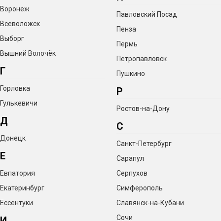
Воронеж
Павловский Посад
Всеволожск
Пенза
Выборг
Пермь
Вышний Волочёк
Петропавловск
Г
Пушкино
Горловка
Р
Гулькевичи
Ростов-на-Дону
Д
С
Донецк
Санкт-Петербург
Е
Сарапул
Евпатория
Серпухов
Екатеринбург
Симферополь
Ессентуки
Славянск-на-Кубани
Сочи
И