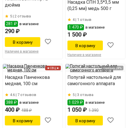
Насадка СПН 3,5*3,5 мм
дюйма
(0,25 мм) медь 500 г
5 |
2 отзыва
4 |
1 отзыв
281 ₽
в магазине
1 470 ₽
в магазине
290 ₽
1 500 ₽
Наличие в магазине
Наличие в магазине
★СВЦ★
Скидка 24%
Насадка Панченкова
Попугай настольный для
медная, 100 см
самогонного аппарата
4.6 |
7 отзывов
5 |
3 отзыва
388 ₽
1 029 ₽
в магазине
в магазине
400 ₽
1 050 ₽
488 ₽
1 390