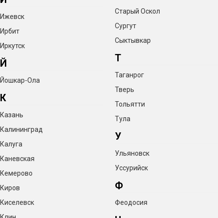
Старый Оскол
Ижевск
Сургут
Ирбит
Сыктывкар
Иркутск
Т
Й
Таганрог
Йошкар-Ола
Тверь
К
Тольятти
Казань
Тула
Калининград
У
Калуга
Ульяновск
Каневская
Уссурийск
Кемерово
Ф
Киров
Киселевск
Феодосия
Клин