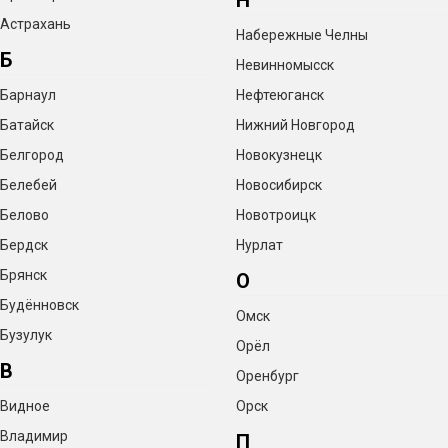
Астрахань
Набережные Челны
Б
Невинномысск
Барнаул
Нефтеюганск
Батайск
Нижний Новгород
Белгород
Новокузнецк
Белебей
Новосибирск
Белово
Новотроицк
Бердск
Нурлат
Брянск
О
Будённовск
Омск
Бузулук
Орёл
В
Оренбург
Видное
Орск
Владимир
П