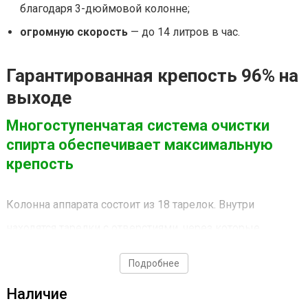
благодаря 3-дюймовой колонне;
огромную скорость
— до 14 литров в час.
Гарантированная крепость 96% на
выходе
Многоступенчатая система очистки
спирта обеспечивает максимальную
крепость
Колонна аппарата состоит из 18 тарелок. Внутри
находятся тарелки с отверстиями, через которые
проходят спиртовые пары. При соприкосновении с ними
Подробнее
пары охлаждаются, благодаря чему часть вредных
Наличие
примесей осаждается на тарелочках, а очищенные пары