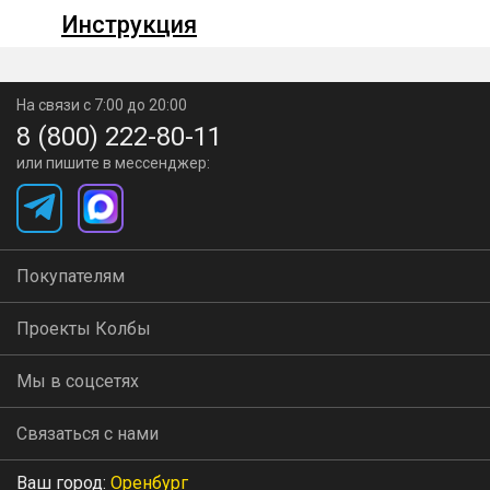
тарельчатую колонну с 4-6 тарелками — в такой
Инструкция
конфигурации можно качественно отделить примеси,
при этом сохранить нужный аромат.
На связи с 7:00 до 20:00
Тарелки в 3 раза эффективнее удерживают аромат, чем
8 (800) 222-80-11
или пишите в мессенджер:
обычная колонна, при этом куда лучше сдерживают
«хвосты». Именно поэтому тарельчатая колонна всегда
считалась оборудованием №1 для ароматных напитков.
Покупателям
Невероятная скорость в
Проекты Колбы
домашних условиях
Мы в соцсетях
До 14 л/ч в режиме первой перегонки
Связаться с нами
Ваш город:
Оренбург