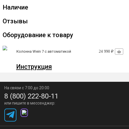
Наличие
Совместимость с любыми плитами
, включая
индукционные.
Отзывы
Не хватает объема для
Оборудование к товару
перегонки?
Колонна Wein 7 с автоматикой
24 990 ₽
Добавьте модуль и увеличьте
производительность!
Инструкция
На связи с 7:00 до 20:00
8 (800) 222-80-11
Быстрая и простая установка.
Модуль крепится с
или пишите в мессенджер:
помощью регулируемого хомута на один замок. Для
герметичности используется плотное армированное
уплотнение с ножками.