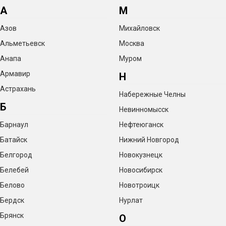
А
М
Азов
Михайловск
Альметьевск
Москва
Анапа
Муром
Армавир
Н
Астрахань
Набережные Челны
Б
Невинномысск
Барнаул
Нефтеюганск
Батайск
Нижний Новгород
Белгород
Новокузнецк
Белебей
Новосибирск
Белово
Новотроицк
Бердск
Нурлат
Брянск
О