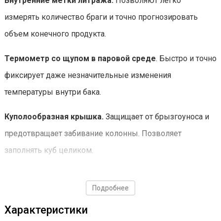
Внутренние метки литража.
Позволяют легко
измерять количество браги и точно прогнозировать
объем конечного продукта.
Термометр со щупом в паровой среде
. Быстро и точно
фиксирует даже незначительные изменения
температуры внутри бака.
Куполообразная крышка.
Защищает от брызгоуноса и
предотвращает забивание колонны. Позволяет
заполнять куб целиком.
Удобное расположение крана.
Кран находится прямо
Подробнее
под ручкой, что позволяет легко сливать остатки браги,
поднимая лишь противоположную ручку.
Характеристики