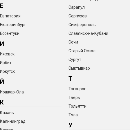
Е
Сарапул
Евпатория
Серпухов
Екатеринбург
Симферополь
Ессентуки
Славянск-на-Кубани
Сочи
И
Старый Оскол
Ижевск
Сургут
Ирбит
Сыктывкар
Иркутск
Т
Й
Таганрог
Йошкар-Ола
Тверь
К
Тольятти
Казань
Тула
Калининград
У