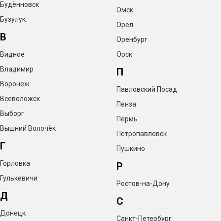
Будённовск
Омск
Бузулук
Орёл
В
Оренбург
Видное
Орск
Владимир
П
Воронеж
Павловский Посад
Всеволожск
Пенза
Выборг
Пермь
Вышний Волочёк
Петропавловск
Г
Пушкино
Горловка
Р
Гулькевичи
Ростов-на-Дону
Д
С
Донецк
Санкт-Петербург