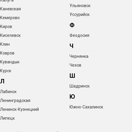
Калуга
Ульяновск
Каневская
Уссурийск
Кемерово
Ф
Киров
Киселевск
Феодосия
Клин
Ч
Ковров
Чернянка
Кувандык
Чехов
Курск
Ш
Л
Шадринск
Лабинск
Ю
Ленинградская
Южно-Сахалинск
Ленинск-Кузнецкий
Липецк