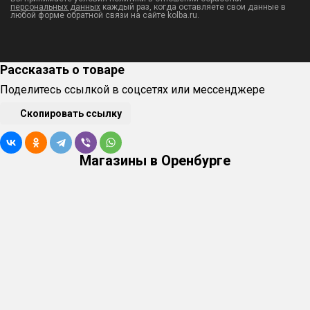
персональных данных
каждый раз, когда оставляете свои данные в
Предохранительный клапан — 1 шт.
любой форме обратной связи на сайте kolba.ru.
Крышка куба — 1 шт.
Хомут крышки — 1 шт.
Рассказать о товаре
Армированное уплотнение — 1 шт.
Поделитесь ссылкой в соцсетях или мессенджере
Бак — 37 л
Скопировать ссылку
ФУМ лента — 1 шт.
Хомут 2 дюйма + уплотнение + заглушка — 1 шт.
Магазины в Оренбурге
Сливной кран ¾ — 1 шт.
Руководство по кубу — 1 шт.