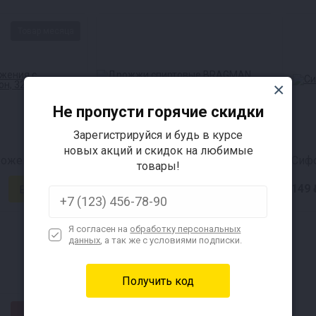
Товар месяца
Не пропусти горячие скидки
Зарегистрируйся и будь в курсе
новых акций и скидок на любимые
Емкость для брожения с логотипом Лондон (32 л)
BRAGMAN Rum Turbo
товары!
270 ₽
149 
Я согласен на
обработку персональных
данных
, а так же с условиями подписки.
★СВЦ★
★СВЦ★