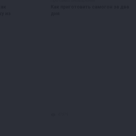
Про самогоноварение
как
Как приготовить самогон за два
ку из
дня
47379