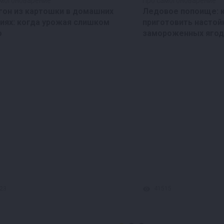
амогоноварение
Про самогоноварение
гон из картошки в домашних
Ледовое попоище: 
иях: когда урожая слишком
приготовить настой
о
замороженных ягод
23
41515