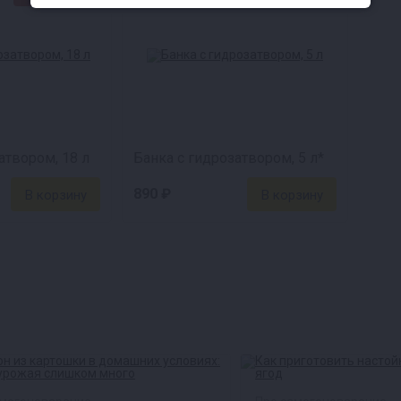
атвором, 18 л
Банка с гидрозатвором, 5 л*
890 ₽