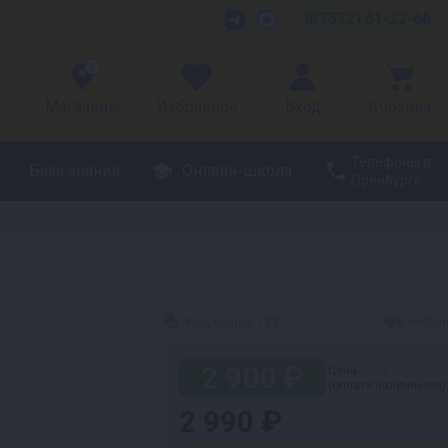
8(3532) 61-22-66
2
Магазины
Избранное
Вход
Корзина
Телефоны в
База знаний
Онлайн-школа
Оренбурге
Код товара:
133
В избра
2 900 ₽
Цена
в магазине
(оплата наличными)
2 990 ₽