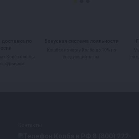
и доставка по
Бонусная система лояльности
Г
оссии
Кэшбек на карту Колба до 10% на
Мы
нах Колба или мы
следующий заказ.
воз
й, курьером.
Контакты
8 (800) 222-