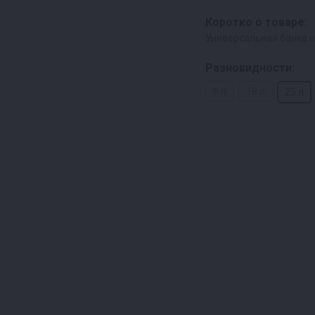
Коротко о товаре:
Универсальная банка н
Разновидности:
9 л
18 л
25 л