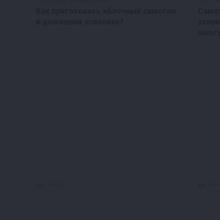
Про самогоноварение
Про с
Как приготовить яблочный самогон
Само
в домашних условиях?
услов
мног
для
61405
604