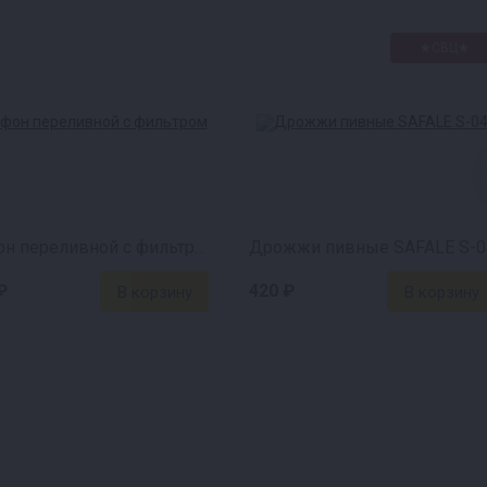
★СВЦ★
Сифон переливной с фильтром
Дрожжи пивные SAFALE S-0
₽
420 ₽