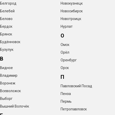
Белгород
Новокузнецк
Белебей
Новосибирск
Белово
Новотроицк
Бердск
Нурлат
Брянск
О
Будённовск
Омск
Бузулук
Орёл
В
Оренбург
Видное
Орск
Владимир
П
Воронеж
Павловский Посад
Всеволожск
Пенза
Выборг
Пермь
Вышний Волочёк
Петропавловск