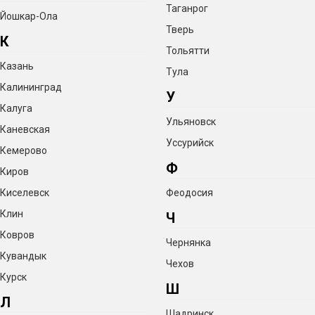
Таганрог
Йошкар-Ола
Тверь
К
Тольятти
Казань
Тула
Калининград
У
Калуга
Ульяновск
Каневская
Уссурийск
Кемерово
Ф
Киров
Киселевск
Феодосия
Клин
Ч
Ковров
Чернянка
Кувандык
Чехов
Курск
Ш
Л
Шадринск