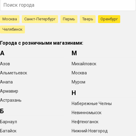
Москва
Санкт-Петербург
Пермь
Тверь
Оренбург
Челябинск
Города с розничными магазинами:
А
М
Азов
Михайловск
Альметьевск
Москва
Анапа
Муром
Армавир
Н
Астрахань
Набережные Челны
Б
Невинномысск
Барнаул
Нефтеюганск
Батайск
Нижний Новгород