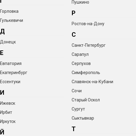
Г
Пушкино
Горловка
Р
Гулькевичи
Ростов-на-Дону
Д
С
Донецк
Санкт-Петербург
Е
Сарапул
Евпатория
Серпухов
Екатеринбург
Симферополь
Ессентуки
Славянск-на-Кубани
Сочи
И
Старый Оскол
Ижевск
Сургут
Ирбит
Сыктывкар
Иркутск
Т
Й