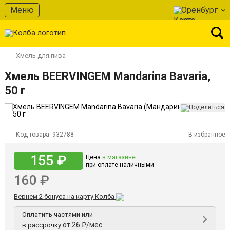
Меню
Оренбург
Хмель для пива
Хмель BEERVINGEM Mandarina Bavaria,
50 г
Код товара:
932788
В избранное
155 ₽
Цена
в магазине
при оплате наличными
160 ₽
Вернем 2 бонуса на карту Колба
Оплатить частями или
от 26 ₽/мес
в рассрочку