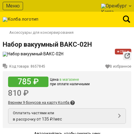
Меню
Оренбург
Аксессуары для консервирования
Набор вакуумный ВАКС-02Н
★СВЦ★
Код товара:
8657845
В избранное
785 ₽
Цена
в магазине
при оплате наличными
810 ₽
Вернем 9 бонусов на карту Колба
Оплатить частями или
от 135 ₽/мес
в рассрочку
Авторизуйтесь
,
чтобы снизить цену