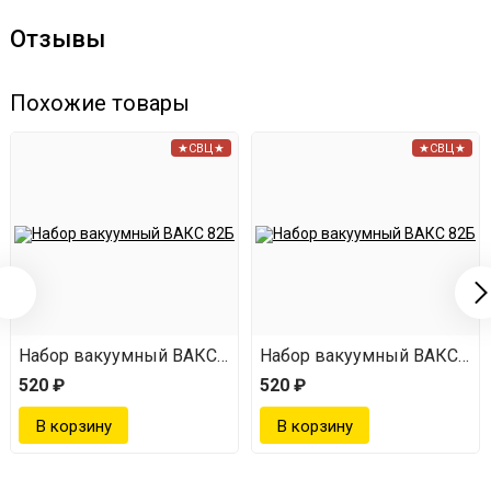
Отзывы
Уложить продукты в банку.
Установить уплотение.
Похожие товары
Положить сверху крышку.
★СВЦ★
★СВЦ★
Подсоединить к крышке насос и в несколько
качков удалить воздух из банки.
Справится любой!
Комплектация
2Б
Набор вакуумный ВАКС 82Б
Набор вакуумный ВАКС 82
Крышка вакуумного консервирования КВК-82 - 14
520 ₽
520 ₽
шт.
Крышка вакуумного консервирования резьбовая
КВК-82Р - 2 шт.