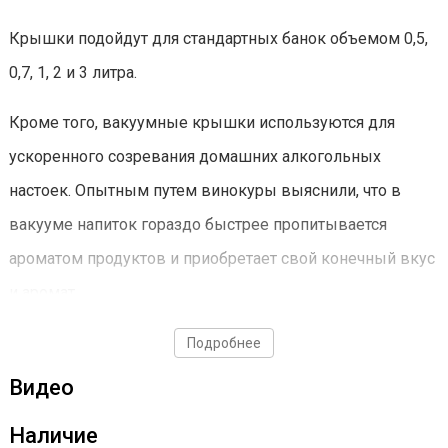
Крышки подойдут для стандартных банок объемом 0,5,
0,7, 1, 2 и 3 литра.
Кроме того, вакуумные крышки используются для
ускоренного созревания домашних алкогольных
настоек. Опытным путем винокуры выяснили, что в
вакууме напиток гораздо быстрее пропитывается
ароматом продуктов и приобретает свой конечный вкус
и аромат.
Подробнее
Видео
Установка крышек не отнимет много времени и сил.
Наличие
Все, что вам нужно: