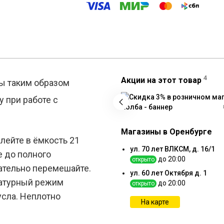
4
Акции на этот товар
ы таким образом
 при работе с
Магазины в Оренбурге
лейте в ёмкость 21
ул. 70 лет ВЛКСМ, д. 16/1
е до полного
до 20:00
открыто
ательно перемешайте.
ул. 60 лет Октября д. 1
ратурный режим
до 20:00
открыто
усла. Неплотно
На карте