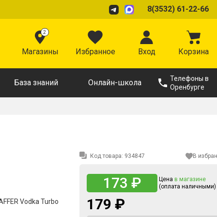
8(3532) 61-22-66
2
Магазины
Избранное
Вход
Корзина
Телефоны в
База знаний
Онлайн-школа
Оренбурге
Код товара:
934847
В избра
173 ₽
Цена
в магазине
(оплата наличными)
179 ₽
FFER Vodka Turbo