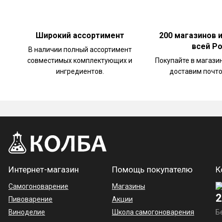
Широкий ассортимент
200 магазинов 
всей Р
В наличии полный ассортимент
совместимых комплектующих и
Покупайте в магази
ингредиентов.
доставим почто
Интернет-магазин
Помощь покупателю
К
Самогоноварение
Магазины
2
Пивоварение
Акции
Виноделие
Школа самогоноварения
Б