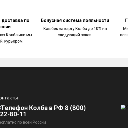
и доставка по
Бонусная система лояльности
Г
оссии
Кэшбек на карту Колба до 10% на
Мы
нах Колба или мы
следующий заказ.
воз
й, курьером.
онтакты
8 (800)
22-80-11
есплатно по всей России