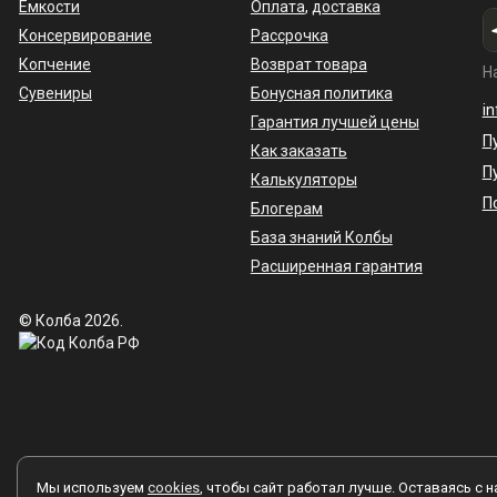
Емкости
Оплата
,
доставка
Консервирование
Рассрочка
Копчение
Возврат товара
Н
Сувениры
Бонусная политика
i
Гарантия лучшей цены
П
Как заказать
П
Калькуляторы
П
Блогерам
База знаний Колбы
Расширенная гарантия
© Колба 2026.
Вся представленная на сайте информация, касающаяся техничес
Мы используем
cookies
, чтобы сайт работал лучше. Оставаясь с н
характер и ни при каких условиях не является публичной офер