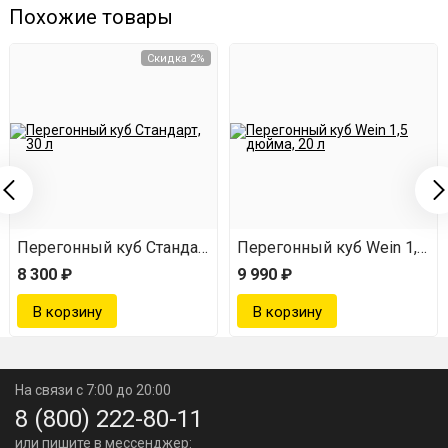
Можно встроить
ТЭН
.
В конструкции перегонного
Похожие товары
куба есть 2-дюймовое кламповое соединение под
Скидка 2%
нагревательный элемент.
Точный замер температуры. Щуп термометра
производит замер температуры прямо в паровой
среде, не через гильзу, как у конкурентов.
Перегонка всегда будет под вашим чутким
контролем.
rm + PRO 2 дюйма, 37 л
Перегонный куб Стандарт, 30 л
Перегонный куб Wein 1,5 дю
Удобный и прочный хомут, соединяющий крышку
8 300 ₽
9 990 ₽
с самой ёмкостью.
Усовершенствованная армированная прокладка
между крышкой и самой ёмкостью. Она легко
На связи с 7:00 до 20:00
устанавливается и обеспечивает максимальную
8 (800) 222-80-11
герметичность процесса перегонки.
или пишите в мессенджер: