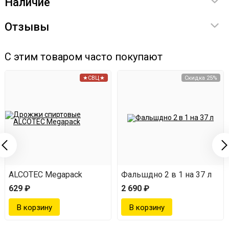
Наличие
давления. Этот клапан стравливает излишки
давления из системы самогонного аппарата,
Отзывы
поэтому весь процесс перегонки будет
С этим товаром часто покупают
безопасным.
Прочная купольная крышка. Крышка также
★СВЦ★
Скидка 25%
выполнена из пищевой нержавейки AISI-304, но
её главная фишка - это форма. Она придаёт
дополнительную жесткость конструкции, поэтому
колонна не шатается, стоит уверенно.
Есть кран для слива барды. Кстати, он даже
ALCOTEC Megapack
Фальшдно 2 в 1 на 37 л
расположен анатомически удобно - на одной
629 ₽
2 690 ₽
плоскости с ручками, поэтому к сливу жидкости
вам придётся приложить гораздо меньше усилий.