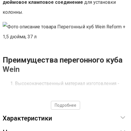
дюймовое кламповое соединение
для установки
колонны.
Преимущества перегонного куба
Wein
Высококачественный материал изготовления -
пищевая нержавеющая сталь AISI-304:
долговечная, прочная и экологичная.
Подробнее
Подрывной клапан нового поколения. В крышку
Характеристики
куба встроен клапан сброса избыточного